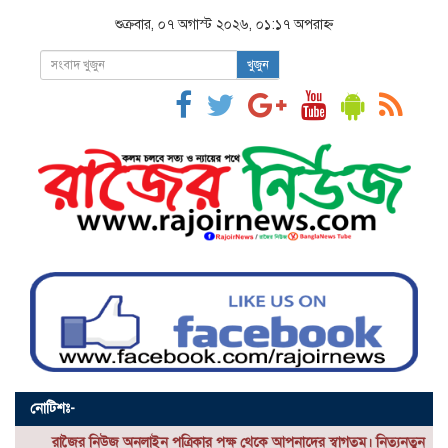
শুক্রবার, ০৭ অগাস্ট ২০২৬, ০১:১৭ অপরাহ্ন
খুজুন
নোটিশঃ-
র নিউজ
অনলাইন পত্রিকার পক্ষ থেকে আপনাদের স্বাগতম। নিত্যনতুন সকল সংবাদ পেতে