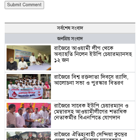
সর্বশেষ সংবাদ
জনপ্রিয় সংবাদ
রাজৈরে আওয়ামী লীগ থেকে
অব্যাহতি নিলেন ইউপি চেয়ারম্যানসহ
১২ জন
রাজৈরে বিশ্ব রক্তদাতা দিবসে র‍্যালি,
আলোচনা সভা ও পুরস্কার বিতরণ
রাজৈরে সাবেক ইউপি চেয়ারম্যান ও
মেম্বারসহ আওয়ামীলীগের শতাধিক
নেতাকর্মীর বিএনপিতে যোগদান
রাজৈরে ঐতিহ্যবাহী সেন্দিয়া কুম্ভের