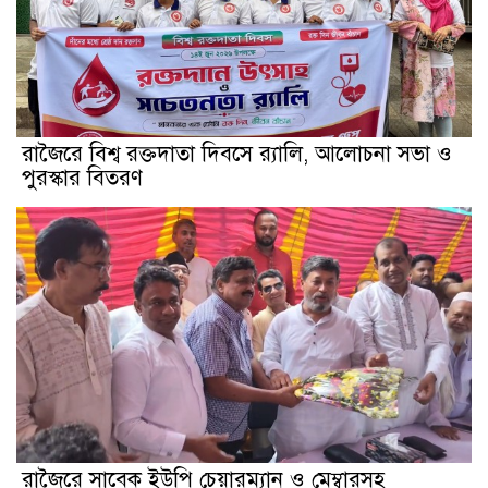
রাজৈরে বিশ্ব রক্তদাতা দিবসে র‍্যালি, আলোচনা সভা ও
পুরস্কার বিতরণ
রাজৈরে সাবেক ইউপি চেয়ারম্যান ও মেম্বারসহ