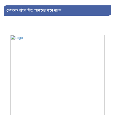
মেলা বন্ধের প্রতিবাদে মানববন্ধন
ফেসবুকে লাইক দিয়ে আমাদের সাথে থাকুন
মাদারীপুরের কদমবাড়ী কুম্ভমেলায়
ভক্ত সংঘের আয়োজনে বিনা মূল্যে
স্বাস্থ্যসেবা ক্যাম্পের প্রশংসায় আগত
ভক্তবৃন্দ
লন্ডনের কাউন্সিল রিপন শেখকে
সংর্বধনা এমপি, বন্ধুমহল ও এলাবাসী
রাজৈরের টেকেরহাট গরুর হাট
পরিদর্শনে র‍্যাব-৮, চাঁদাবাজি ও জাল
টাকা প্রতিরোধে কঠোর অবস্থান
টেকেরহাট বন্দরে উত্তরা ব্যাংক এর
সিআরএম বুথের উদ্বোধন