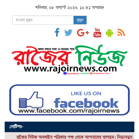
শনিবার, ০৮ অগাস্ট ২০২৬, ১০:৪১ অপরাহ্ন
খুজুন
নোটিশঃ-
জৈর নিউজ
অনলাইন পত্রিকার পক্ষ থেকে আপনাদের স্বাগতম। নিত্যনতুন সকল সংবাদ পেত