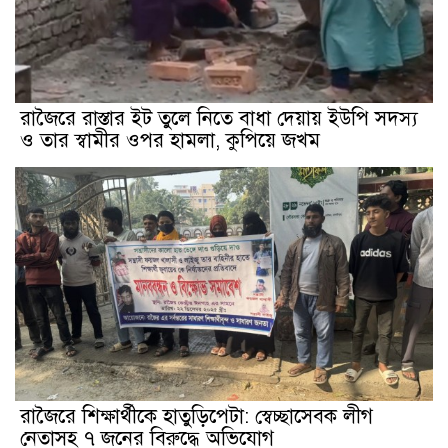
রাজৈরে রাস্তার ইট তুলে নিতে বাধা দেয়ায় ইউপি সদস্য
ও তার স্বামীর ওপর হামলা, কুপিয়ে জখম
রাজৈরে শিক্ষার্থীকে হাতুড়িপেটা: স্বেচ্ছাসেবক লীগ
নেতাসহ ৭ জনের বিরুদ্ধে অভিযোগ