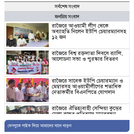
সর্বশেষ সংবাদ
জনপ্রিয় সংবাদ
রাজৈরে আওয়ামী লীগ থেকে
অব্যাহতি নিলেন ইউপি চেয়ারম্যানসহ
১২ জন
রাজৈরে বিশ্ব রক্তদাতা দিবসে র‍্যালি,
আলোচনা সভা ও পুরস্কার বিতরণ
রাজৈরে সাবেক ইউপি চেয়ারম্যান ও
মেম্বারসহ আওয়ামীলীগের শতাধিক
নেতাকর্মীর বিএনপিতে যোগদান
রাজৈরে ঐতিহ্যবাহী সেন্দিয়া কুম্ভের
মেলা বন্ধের প্রতিবাদে মানববন্ধন
ফেসবুকে লাইক দিয়ে আমাদের সাথে থাকুন