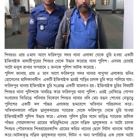
শিবচরঃ প্রায় ৪মাস আগে ফরিদপুর সদর থানা এলাকা থেকে চুরি হওয়া একটি
ইজিবাইক মাদারীপুরের শিবচর থেকে উদ্ধার করেছে থানা পুলিশ। এসময় চোরাই
অটো মজুদ রাখার অপরাধে ২ জনকে পুলিশ আটক করেছে।
পুলিশ জানায়, প্রায় ৪ মাস আগে ফরিদপুর সদর থানার বাখুন্ডা এলাকার মনির
হোসেনের মালিকানাধীন একটি ইজিবাইক তারই গাড়ির চালক চুরি করে পালিয়ে যায়।
ফরিদপুর থানায় ইজিবাইক চুরি সংক্রান্ত একটি মামলাও হয়। ইজিবাইক চুরির বিষয়টি
শিবচর থানা পুলিশকে অবহিত করে ফরিদপুর থানা পুলিশ। এরই প্রেক্ষিতে গোপন
সংবাদের ভিত্তিতে শনিবার বিকেলে শিবচর থানার ওসি মোঃ রতন শেখের নেতৃত্বে
পুলিশের একটি দল পাঁচ্চর এলাকায় ছদ্দবেশে অভিযান পরিচালনা করে।
অভিযানকালে লতিফ তালুকদারের গ্যারেজ থেকে ফরিদপুর থেকে চুরি যাওয়া
ইজিবাইকটি পুলিশ উদ্ধার করে। এসময় পুলিশ চুরির সাথে জড়িত গ্যারেজ মালিক
পাঁচ্চর গোয়ালকান্দা গ্রামের করিমুদ্দিনের ছেলে লতিফ তালুকদার ও অটো চালক
শিবচর পৌরসভার শিবরায়েরকান্দি গ্রামের করিম খানের ছেলে লিটন খানকে আটক
করে।আটককৃত লতিফ তালুকদার বলেন, লিটন ও অন্য অপরিচিত এক লোক অটো